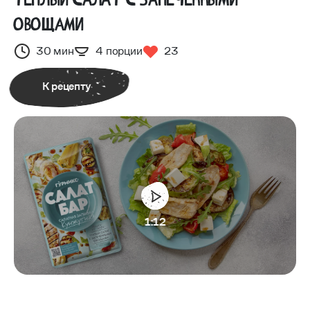
овощами
30 мин
4 порции
23
К рецепту
1:12