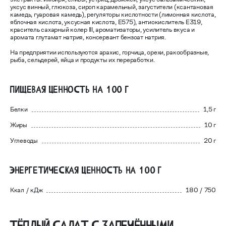
уксус винный, глюкоза, сироп карамельный, загустители (ксантановая
камедь, гуаровая камедь), регуляторы кислотности (лимонная кислота,
яблочная кислота, уксусная кислота, Е575), антиокислитель Е319,
краситель сахарный колер III, ароматизаторы, усилитель вкуса и
аромата глутамат натрия, консервант бензоат натрия.
На предприятии используются арахис, горчица, орехи, ракообразные,
рыба, сельдерей, яйца и продукты их переработки.
Пищевая ценность на 100 г
Белки
1,5 г
Жиры
10 г
Углеводы
20 г
Энергетическая ценность на 100 г
Ккал / кДж
180 / 750
Тёплый салат с запечёнными