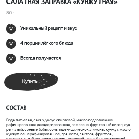
Салатная заправка «Кунжутная»
80 г
Уникальный рецепт и вкус
4 порции лёгкого блюда
Всегда получается
Купить
Состав
Вода питьевая, сахар, уксус спиртовой, масло подсолнечное
рафинированное дезодорированное, глюкозно-фруктозный сироп, лук
репчатый, соевые бобы, соль, пшеница, чеснок, лимоны, кунжут, масло
кунжутное нерафинированное, пряности, лактоза, фруктоза,
экстракты: имбиря, сливы, устриц, дрожжей; уксус бальзамический,