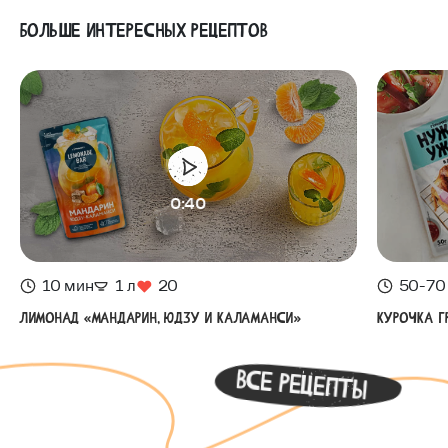
Больше интересных рецептов
0:40
10 мин
1 л
20
50-70
Лимонад «Мандарин, юдзу и каламанси»
Курочка г
все рецепты