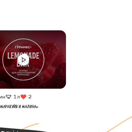
ин
1 л
2
Маракуйя и малина»