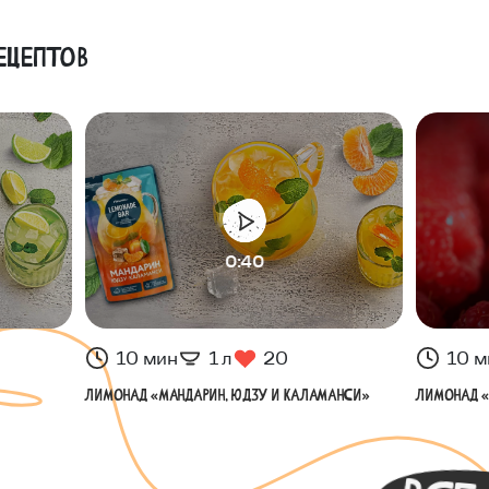
ецептов
0:40
10 мин
1 л
20
10 м
Лимонад «Мандарин, юдзу и каламанси»
Лимонад «