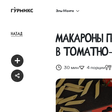
Эль-Монте
назад
Макароны 
в томатно
30 мин
4 порции