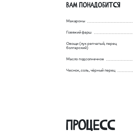
Вам понадобится
Макароны
Говяжий фарш
Овощи (лук репчатый, перец
болгарский)
Масло подсолнечное
Чеснок, соль, чёрный перец
Процесс