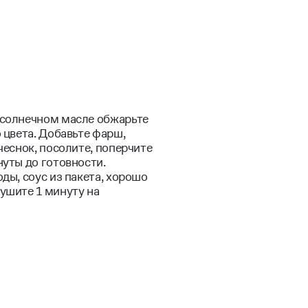
дсолнечном масле обжарьте
 цвета. Добавьте фарш,
чеснок, посолите, поперчите
нуты до готовности.
ды, соус из пакета, хорошо
ушите 1 минуту на