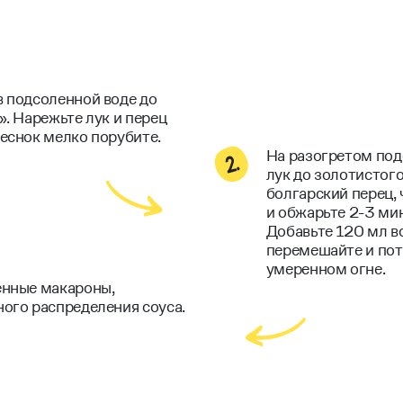
 подсоленной воде до
». Нарежьте лук и перец
еснок мелко порубите.
На разогретом по
лук до золотистого
болгарский перец, 
и обжарьте 2-3 ми
Добавьте 120 мл во
перемешайте и пот
умеренном огне.
енные макароны,
ого распределения соуса.