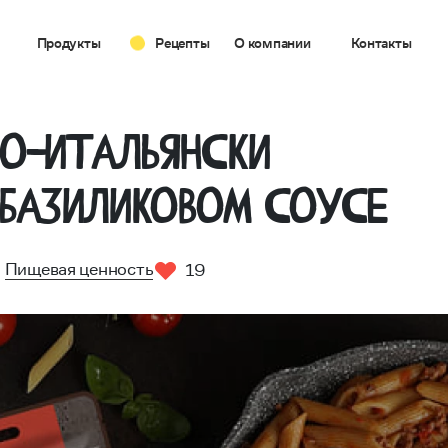
Продукты
Рецепты
О компании
Контакты
по-итальянски
‑базиликовом соусе
Пищевая ценность
19