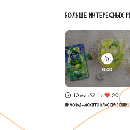
Больше интересных р
0:40
10 мин
1 л
26
Лимонад «Мохито классический»